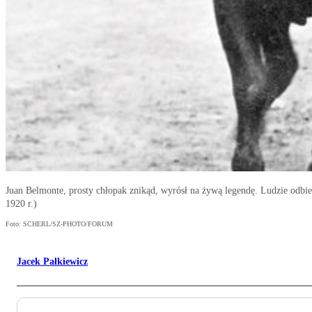
Juan Belmonte, prosty chłopak znikąd, wyrósł na żywą legendę. Ludzie odbier
1920 r.)
Foto: SCHERL/SZ-PHOTO/FORUM
Jacek Pałkiewicz