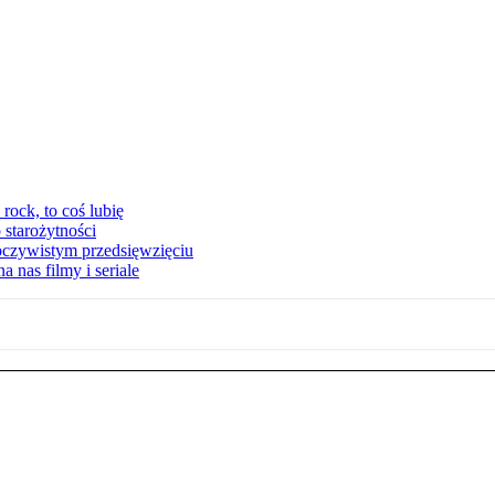
ock, to coś lubię
 starożytności
oczywistym przedsięwzięciu
 nas filmy i seriale