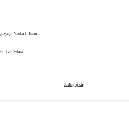
!
azyny: Nauka i Historia.
ki i ze świata.
Zaloguj się