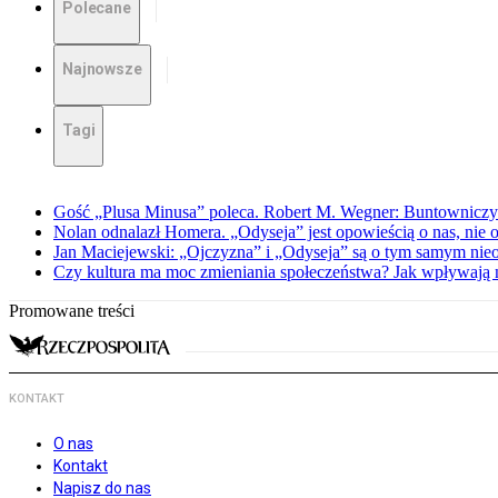
Polecane
Najnowsze
Tagi
Gość „Plusa Minusa” poleca. Robert M. Wegner: Buntowniczy r
Nolan odnalazł Homera. „Odyseja” jest opowieścią o nas, nie o
Jan Maciejewski: „Ojczyzna” i „Odyseja” są o tym samym nie
Czy kultura ma moc zmieniania społeczeństwa? Jak wpływają na
Promowane treści
KONTAKT
O nas
Kontakt
Napisz do nas