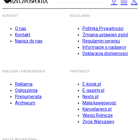
KONTAKT
REGULAMIN
O nas
Polityka Prywatności
Kontakt
Zmiana ustawień zgód
Napisz do nas
Regulamin serwisu
Informacje o nadawcy
Deklaracja dostępności
REKLAMA I PRENUMERATA
PARTNERZY
Reklama
E-kiosk.pl
Ogłoszenia
E-gazety.pl
Prenumerata
Nexto.pl
Archiwum
Mała księgowość
Kancelarierp.pl
Wieści Rolnicze
Życie Warszawy
NASZE WYDARZENIA