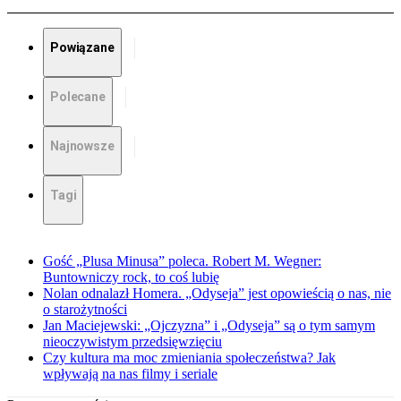
Powiązane
Polecane
Najnowsze
Tagi
Gość „Plusa Minusa” poleca. Robert M. Wegner:
Buntowniczy rock, to coś lubię
Nolan odnalazł Homera. „Odyseja” jest opowieścią o nas, nie
o starożytności
Jan Maciejewski: „Ojczyzna” i „Odyseja” są o tym samym
nieoczywistym przedsięwzięciu
Czy kultura ma moc zmieniania społeczeństwa? Jak
wpływają na nas filmy i seriale