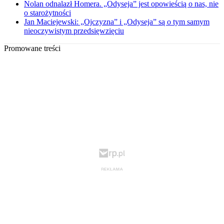
Nolan odnalazł Homera. „Odyseja” jest opowieścią o nas, nie
o starożytności
Jan Maciejewski: „Ojczyzna” i „Odyseja” są o tym samym
nieoczywistym przedsięwzięciu
Promowane treści