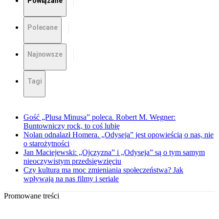
Powiązane
Polecane
Najnowsze
Tagi
Gość „Plusa Minusa” poleca. Robert M. Wegner:
Buntowniczy rock, to coś lubię
Nolan odnalazł Homera. „Odyseja” jest opowieścią o nas, nie
o starożytności
Jan Maciejewski: „Ojczyzna” i „Odyseja” są o tym samym
nieoczywistym przedsięwzięciu
Czy kultura ma moc zmieniania społeczeństwa? Jak
wpływają na nas filmy i seriale
Promowane treści