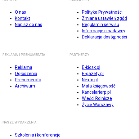
O nas
Polityka Prywatności
Kontakt
Zmiana ustawień zgód
Napisz do nas
Regulamin serwisu
Informacje o nadawcy
Deklaracja dostępności
REKLAMA I PRENUMERATA
PARTNERZY
Reklama
E-kiosk.pl
Ogłoszenia
E-gazety.pl
Prenumerata
Nexto.pl
Archiwum
Mała księgowość
Kancelarierp.pl
Wieści Rolnicze
Życie Warszawy
NASZE WYDARZENIA
Szkolenia i konferencje