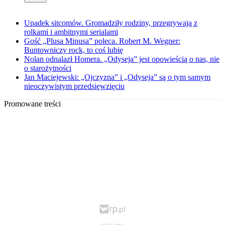
Upadek sitcomów. Gromadziły rodziny, przegrywają z
rolkami i ambitnymi serialami
Gość „Plusa Minusa” poleca. Robert M. Wegner:
Buntowniczy rock, to coś lubię
Nolan odnalazł Homera. „Odyseja” jest opowieścią o nas, nie
o starożytności
Jan Maciejewski: „Ojczyzna” i „Odyseja” są o tym samym
nieoczywistym przedsięwzięciu
Promowane treści