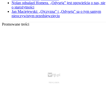
Nolan odnalazł Homera. „Odyseja” jest opowieścią o nas, nie
o starożytności
Jan Maciejewski: „Ojczyzna” i „Odyseja” są o tym samym
nieoczywistym przedsięwzięciu
Promowane treści