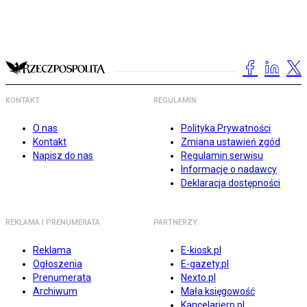
KONTAKT
REGULAMIN
O nas
Polityka Prywatności
Kontakt
Zmiana ustawień zgód
Napisz do nas
Regulamin serwisu
Informacje o nadawcy
Deklaracja dostępności
REKLAMA I PRENUMERATA
PARTNERZY
Reklama
E-kiosk.pl
Ogłoszenia
E-gazety.pl
Prenumerata
Nexto.pl
Archiwum
Mała księgowość
Kancelarierp.pl