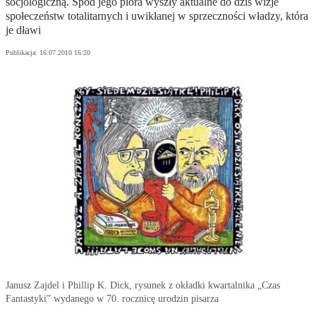
socjologiczną. Spod jego pióra wyszły aktualne do dziś wizje
społeczeństw totalitarnych i uwikłanej w sprzeczności władzy, która
je dławi
Publikacja:
16.07.2010 16:20
Janusz Zajdel i Phillip K. Dick, rysunek z okładki kwartalnika „Czas
Fantastyki” wydanego w 70. rocznicę urodzin pisarza