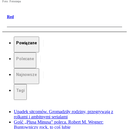
Foto: Fotorzepa
Red
Powiązane
Polecane
Najnowsze
Tagi
Upadek sitcomów. Gromadziły rodziny, przegrywają z
rolkami i ambitnymi serialami
Gość „Plusa Minusa” poleca. Robert M. Wegner:
Buntowniczy rock, to coś lubię