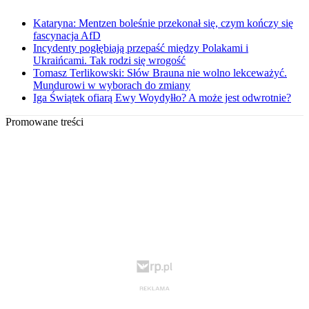
Kataryna: Mentzen boleśnie przekonał się, czym kończy się
fascynacja AfD
Incydenty pogłębiają przepaść między Polakami i
Ukraińcami. Tak rodzi się wrogość
Tomasz Terlikowski: Słów Brauna nie wolno lekceważyć.
Mundurowi w wyborach do zmiany
Iga Świątek ofiarą Ewy Woydyłło? A może jest odwrotnie?
Promowane treści