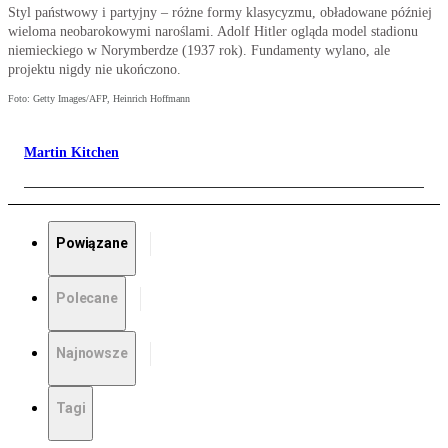
Styl państwowy i partyjny – różne formy klasycyzmu, obładowane później
wieloma neobarokowymi naroślami. Adolf Hitler ogląda model stadionu
niemieckiego w Norymberdze (1937 rok). Fundamenty wylano, ale
projektu nigdy nie ukończono.
Foto: Getty Images/AFP, Heinrich Hoffmann
Martin Kitchen
Powiązane
Polecane
Najnowsze
Tagi