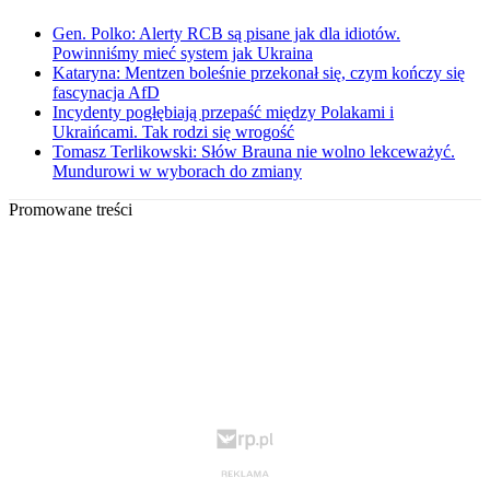
Gen. Polko: Alerty RCB są pisane jak dla idiotów.
Powinniśmy mieć system jak Ukraina
Kataryna: Mentzen boleśnie przekonał się, czym kończy się
fascynacja AfD
Incydenty pogłębiają przepaść między Polakami i
Ukraińcami. Tak rodzi się wrogość
Tomasz Terlikowski: Słów Brauna nie wolno lekceważyć.
Mundurowi w wyborach do zmiany
Promowane treści