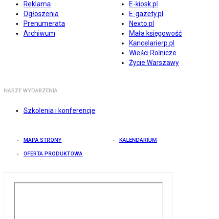
Reklama
E-kiosk.pl
Ogłoszenia
E-gazety.pl
Prenumerata
Nexto.pl
Archiwum
Mała księgowość
Kancelarierp.pl
Wieści Rolnicze
Życie Warszawy
NASZE WYDARZENIA
Szkolenia i konferencje
MAPA STRONY
KALENDARIUM
OFERTA PRODUKTOWA