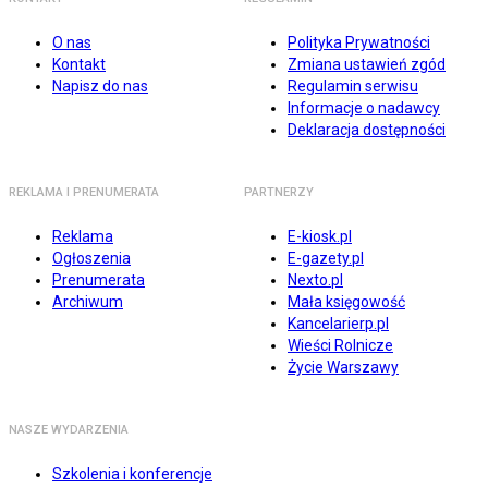
O nas
Polityka Prywatności
Kontakt
Zmiana ustawień zgód
Napisz do nas
Regulamin serwisu
Informacje o nadawcy
Deklaracja dostępności
REKLAMA I PRENUMERATA
PARTNERZY
Reklama
E-kiosk.pl
Ogłoszenia
E-gazety.pl
Prenumerata
Nexto.pl
Archiwum
Mała księgowość
Kancelarierp.pl
Wieści Rolnicze
Życie Warszawy
NASZE WYDARZENIA
Szkolenia i konferencje