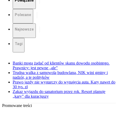
Powiązane
Polecane
Najnowsze
Tagi
Banki mogą żądać od klientów skanu dowodu osobistego.
Prawnicy: jest pewne „ale”
Trudna walka z samowolą budowlaną. NIK wini gminy i
nadzór, a te polityków
Prawo jazdy nie wystarczy do wynajęcia auta. Kary nawet do
30 tys. zł
Zakaz wyjazdu do sanatorium przez rok. Resort planuje
„kary” dla kuracjuszy
Promowane treści