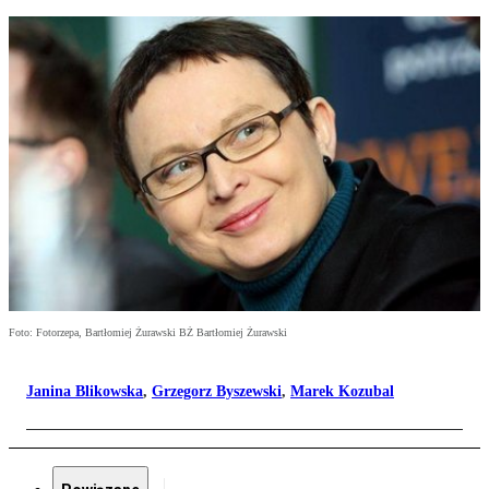
Foto: Fotorzepa, Bartłomiej Żurawski BŻ Bartłomiej Żurawski
Janina Blikowska
,
Grzegorz Byszewski
,
Marek Kozubal