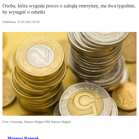
Osoba, która wygrała proces o zaległą emeryturę, ma dwa tygodnie,
by wystąpić o odsetki
Publikacja:
25.03.2011 03:45
Foto: Fotorzepa, Dariusz Majgier DM Dariusz Majgier
Mateusz Rzemek