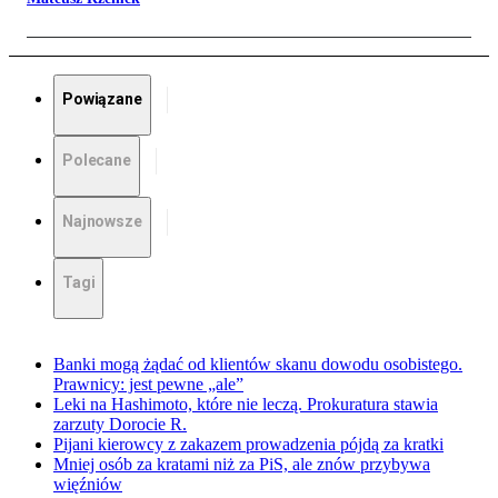
Powiązane
Polecane
Najnowsze
Tagi
Banki mogą żądać od klientów skanu dowodu osobistego.
Prawnicy: jest pewne „ale”
Leki na Hashimoto, które nie leczą. Prokuratura stawia
zarzuty Dorocie R.
Pijani kierowcy z zakazem prowadzenia pójdą za kratki
Mniej osób za kratami niż za PiS, ale znów przybywa
więźniów