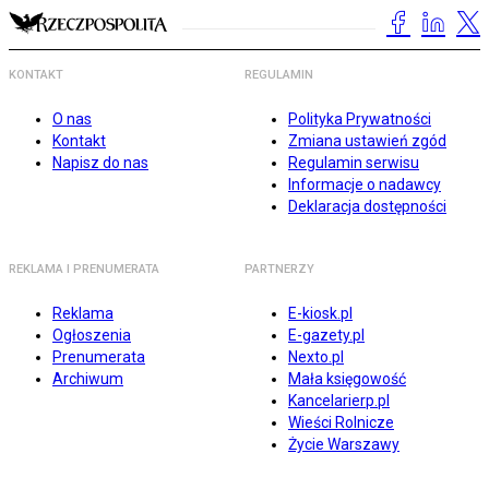
KONTAKT
REGULAMIN
O nas
Polityka Prywatności
Kontakt
Zmiana ustawień zgód
Napisz do nas
Regulamin serwisu
Informacje o nadawcy
Deklaracja dostępności
REKLAMA I PRENUMERATA
PARTNERZY
Reklama
E-kiosk.pl
Ogłoszenia
E-gazety.pl
Prenumerata
Nexto.pl
Archiwum
Mała księgowość
Kancelarierp.pl
Wieści Rolnicze
Życie Warszawy