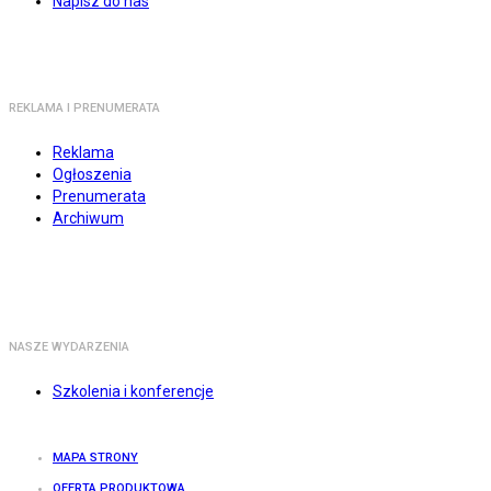
Napisz do nas
REKLAMA I PRENUMERATA
Reklama
Ogłoszenia
Prenumerata
Archiwum
NASZE WYDARZENIA
Szkolenia i konferencje
MAPA STRONY
OFERTA PRODUKTOWA