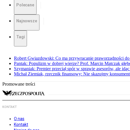
Polecane
Najnowsze
Tagi
Robert Gwiazdowski: Co ma przywracanie praworządności do 
Pantak: Populizm w dobrej wierze? Prof. Marcin Matczak głęb
Szymaniak: Premier przeciął spór w sprawie asesorów, ale idąc
Michał Ziemiak, rzecznik finansowy: Nie skazujmy konsumen
Promowane treści
KONTAKT
O nas
Kontakt