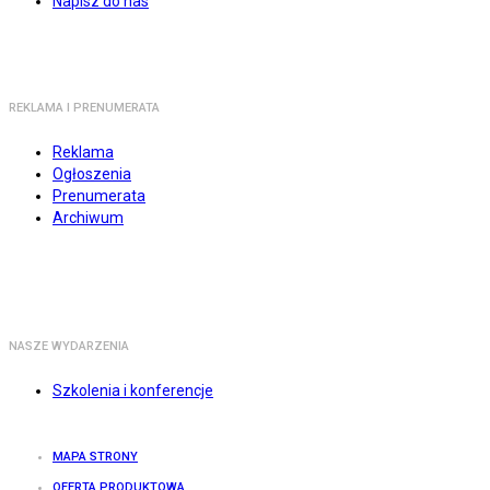
Napisz do nas
REKLAMA I PRENUMERATA
Reklama
Ogłoszenia
Prenumerata
Archiwum
NASZE WYDARZENIA
Szkolenia i konferencje
MAPA STRONY
OFERTA PRODUKTOWA