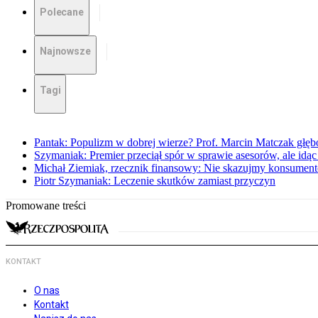
Polecane
Najnowsze
Tagi
Pantak: Populizm w dobrej wierze? Prof. Marcin Matczak głęb
Szymaniak: Premier przeciął spór w sprawie asesorów, ale idąc
Michał Ziemiak, rzecznik finansowy: Nie skazujmy konsumen
Piotr Szymaniak: Leczenie skutków zamiast przyczyn
Promowane treści
KONTAKT
O nas
Kontakt