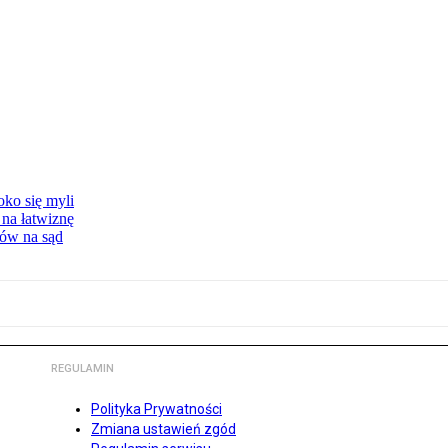
oko się myli
 na łatwiznę
tów na sąd
REGULAMIN
Polityka Prywatności
Zmiana ustawień zgód