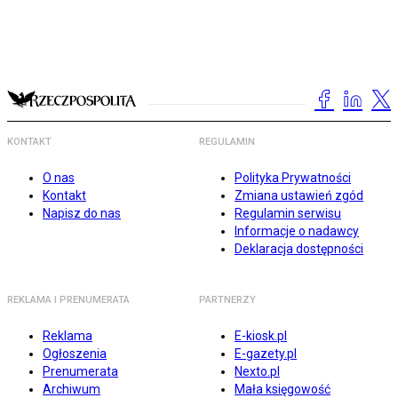
KONTAKT
REGULAMIN
O nas
Polityka Prywatności
Kontakt
Zmiana ustawień zgód
Napisz do nas
Regulamin serwisu
Informacje o nadawcy
Deklaracja dostępności
REKLAMA I PRENUMERATA
PARTNERZY
Reklama
E-kiosk.pl
Ogłoszenia
E-gazety.pl
Prenumerata
Nexto.pl
Archiwum
Mała księgowość