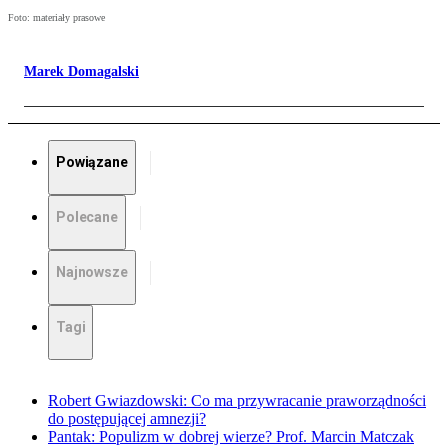
Foto: materiały prasowe
Marek Domagalski
Powiązane
Polecane
Najnowsze
Tagi
Robert Gwiazdowski: Co ma przywracanie praworządności
do postępującej amnezji?
Pantak: Populizm w dobrej wierze? Prof. Marcin Matczak