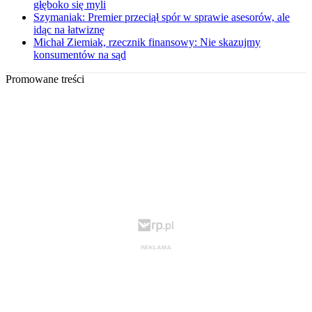
głęboko się myli
Szymaniak: Premier przeciął spór w sprawie asesorów, ale
idąc na łatwiznę
Michał Ziemiak, rzecznik finansowy: Nie skazujmy
konsumentów na sąd
Promowane treści