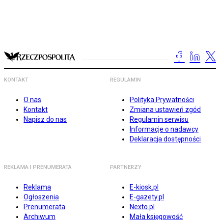
KONTAKT
REGULAMIN
O nas
Polityka Prywatności
Kontakt
Zmiana ustawień zgód
Napisz do nas
Regulamin serwisu
Informacje o nadawcy
Deklaracja dostępności
REKLAMA I PRENUMERATA
PARTNERZY
Reklama
E-kiosk.pl
Ogłoszenia
E-gazety.pl
Prenumerata
Nexto.pl
Archiwum
Mała księgowość