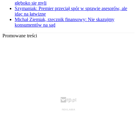
głęboko się myli
Szymaniak: Premier przeciął spór w sprawie asesorów, ale
idąc na łatwiznę
Michał Ziemiak, rzecznik finansowy: Nie skazujmy
konsumentów na sąd
Promowane treści