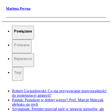
Marlena Pecyna
Powiązane
Polecane
Najnowsze
Tagi
Robert Gwiazdowski: Co ma przywracanie praworządności
do postępującej amnezji?
Pantak: Populizm w dobrej wierze? Prof. Marcin Matczak
głęboko się myli
Szymaniak: Premier przeciął spór w sprawie asesorów, ale