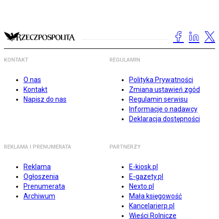
KONTAKT
REGULAMIN
O nas
Polityka Prywatności
Kontakt
Zmiana ustawień zgód
Napisz do nas
Regulamin serwisu
Informacje o nadawcy
Deklaracja dostępności
REKLAMA I PRENUMERATA
PARTNERZY
Reklama
E-kiosk.pl
Ogłoszenia
E-gazety.pl
Prenumerata
Nexto.pl
Archiwum
Mała księgowość
Kancelarierp.pl
Wieści Rolnicze