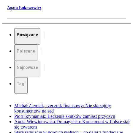
Agata Łukaszewicz
Powiązane
Polecane
Najnowsze
Tagi
Michał Ziemiak, rzecznik finansowy: Nie skazujmy
konsumentów na sąd
Piotr Szymaniak: Leczenie skutków zamiast przyczyn
Aneta Wiewiórowska-Domagalska: Konsument w Polsce stał
się towarem
Stare regulacje w nowych realiach – co dalej z fundacją w