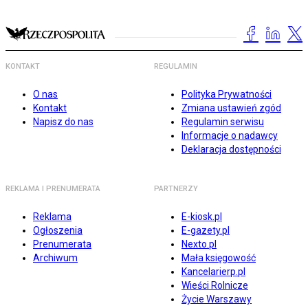
KONTAKT
REGULAMIN
O nas
Polityka Prywatności
Kontakt
Zmiana ustawień zgód
Napisz do nas
Regulamin serwisu
Informacje o nadawcy
Deklaracja dostępności
REKLAMA I PRENUMERATA
PARTNERZY
Reklama
E-kiosk.pl
Ogłoszenia
E-gazety.pl
Prenumerata
Nexto.pl
Archiwum
Mała księgowość
Kancelarierp.pl
Wieści Rolnicze
Życie Warszawy