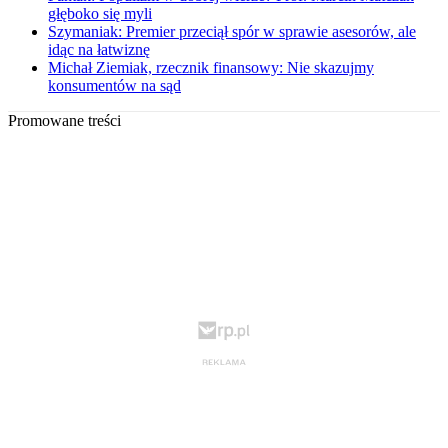
głęboko się myli
Szymaniak: Premier przeciął spór w sprawie asesorów, ale
idąc na łatwiznę
Michał Ziemiak, rzecznik finansowy: Nie skazujmy
konsumentów na sąd
Promowane treści