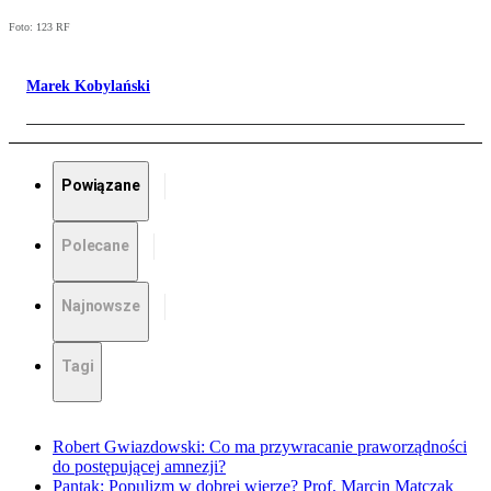
Foto: 123 RF
Marek Kobylański
Powiązane
Polecane
Najnowsze
Tagi
Robert Gwiazdowski: Co ma przywracanie praworządności
do postępującej amnezji?
Pantak: Populizm w dobrej wierze? Prof. Marcin Matczak