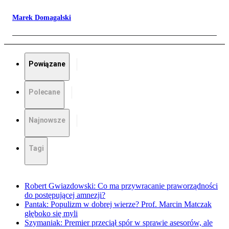
Marek Domagalski
Powiązane
Polecane
Najnowsze
Tagi
Robert Gwiazdowski: Co ma przywracanie praworządności
do postępującej amnezji?
Pantak: Populizm w dobrej wierze? Prof. Marcin Matczak
głęboko się myli
Szymaniak: Premier przeciął spór w sprawie asesorów, ale