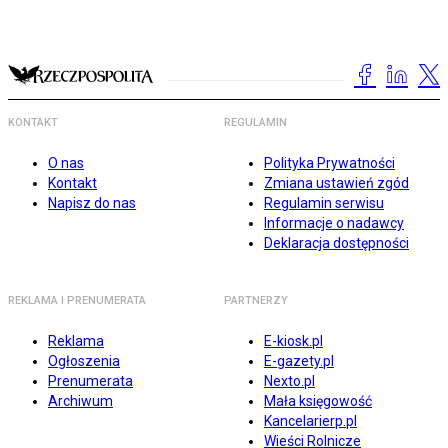
KONTAKT
REGULAMIN
O nas
Polityka Prywatności
Kontakt
Zmiana ustawień zgód
Napisz do nas
Regulamin serwisu
Informacje o nadawcy
Deklaracja dostępności
REKLAMA I PRENUMERATA
PARTNERZY
Reklama
E-kiosk.pl
Ogłoszenia
E-gazety.pl
Prenumerata
Nexto.pl
Archiwum
Mała księgowość
Kancelarierp.pl
Wieści Rolnicze