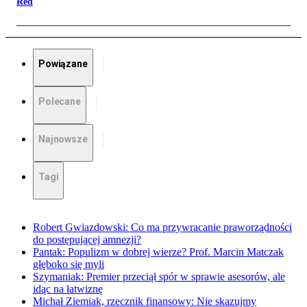
Red
Powiązane
Polecane
Najnowsze
Tagi
Robert Gwiazdowski: Co ma przywracanie praworządności
do postępującej amnezji?
Pantak: Populizm w dobrej wierze? Prof. Marcin Matczak
głęboko się myli
Szymaniak: Premier przeciął spór w sprawie asesorów, ale
idąc na łatwiznę
Michał Ziemiak, rzecznik finansowy: Nie skazujmy