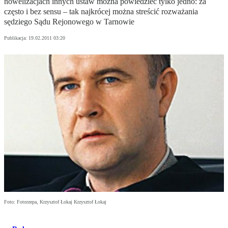
nowelizacjach innych ustaw można powiedzieć tylko jedno: za
często i bez sensu – tak najkrócej można streścić rozważania
sędziego Sądu Rejonowego w Tarnowie
Publikacja:
19.02.2011 03:20
Foto: Fotorzepa, Krzysztof Łokaj Krzysztof Łokaj