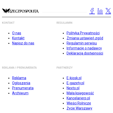
KONTAKT
REGULAMIN
O nas
Polityka Prywatności
Kontakt
Zmiana ustawień zgód
Napisz do nas
Regulamin serwisu
Informacje o nadawcy
Deklaracja dostępności
REKLAMA I PRENUMERATA
PARTNERZY
Reklama
E-kiosk.pl
Ogłoszenia
E-gazety.pl
Prenumerata
Nexto.pl
Archiwum
Mała księgowość
Kancelarierp.pl
Wieści Rolnicze
Życie Warszawy