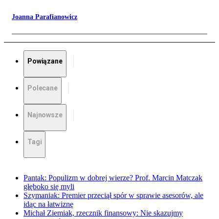
Joanna Parafianowicz
Powiązane
Polecane
Najnowsze
Tagi
Pantak: Populizm w dobrej wierze? Prof. Marcin Matczak
głęboko się myli
Szymaniak: Premier przeciął spór w sprawie asesorów, ale
idąc na łatwiznę
Michał Ziemiak, rzecznik finansowy: Nie skazujmy