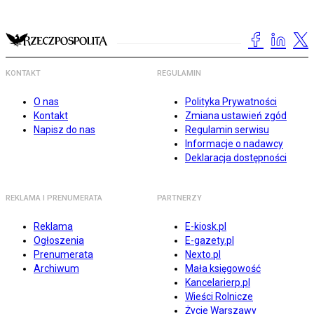
KONTAKT
REGULAMIN
O nas
Polityka Prywatności
Kontakt
Zmiana ustawień zgód
Napisz do nas
Regulamin serwisu
Informacje o nadawcy
Deklaracja dostępności
REKLAMA I PRENUMERATA
PARTNERZY
Reklama
E-kiosk.pl
Ogłoszenia
E-gazety.pl
Prenumerata
Nexto.pl
Archiwum
Mała księgowość
Kancelarierp.pl
Wieści Rolnicze
Życie Warszawy