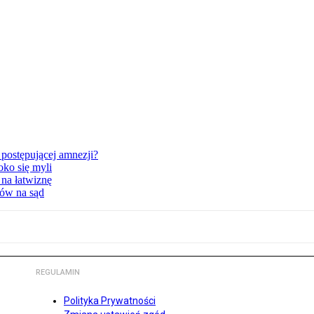
postępującej amnezji?
oko się myli
 na łatwiznę
tów na sąd
REGULAMIN
Polityka Prywatności