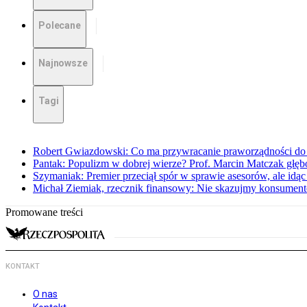
Polecane
Najnowsze
Tagi
Robert Gwiazdowski: Co ma przywracanie praworządności do 
Pantak: Populizm w dobrej wierze? Prof. Marcin Matczak głęb
Szymaniak: Premier przeciął spór w sprawie asesorów, ale idąc
Michał Ziemiak, rzecznik finansowy: Nie skazujmy konsumen
Promowane treści
KONTAKT
O nas