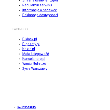
Zmiana ustawień zgód
Regulamin serwisu
Informacje o nadawcy
Deklaracja dostępności
PARTNERZY
E-kiosk.pl
E-gazety.pl
Nexto.pl
Mała księgowość
Kancelarierp.pl
Wieści Rolnicze
Życie Warszawy
KALENDARIUM