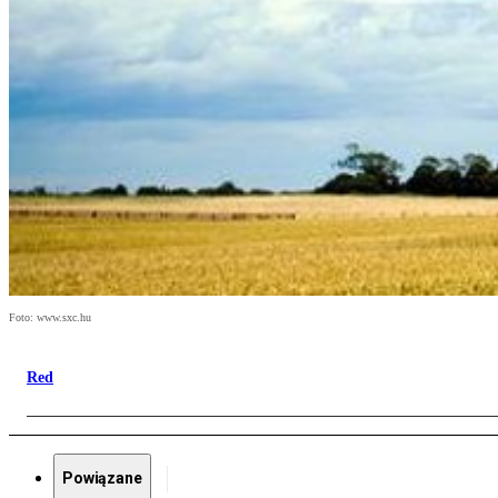
Foto: www.sxc.hu
Red
Powiązane