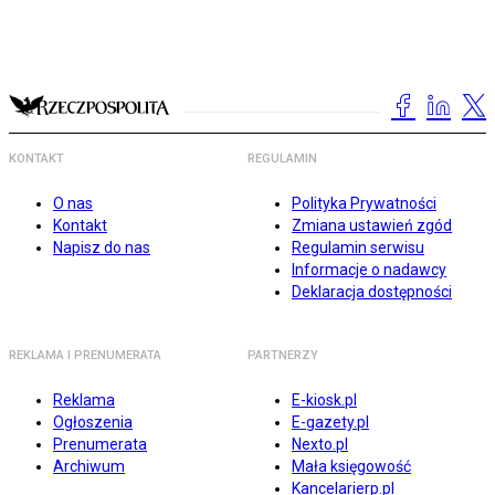
KONTAKT
REGULAMIN
O nas
Polityka Prywatności
Kontakt
Zmiana ustawień zgód
Napisz do nas
Regulamin serwisu
Informacje o nadawcy
Deklaracja dostępności
REKLAMA I PRENUMERATA
PARTNERZY
Reklama
E-kiosk.pl
Ogłoszenia
E-gazety.pl
Prenumerata
Nexto.pl
Archiwum
Mała księgowość
Kancelarierp.pl