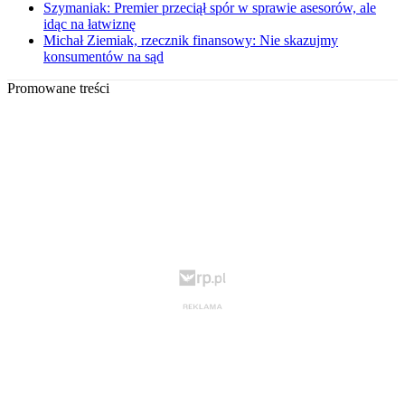
Szymaniak: Premier przeciął spór w sprawie asesorów, ale
idąc na łatwiznę
Michał Ziemiak, rzecznik finansowy: Nie skazujmy
konsumentów na sąd
Promowane treści