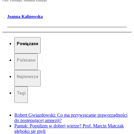
Foto: Fotorzepa, Waldemar Kompała
Joanna Kalinowska
Powiązane
Polecane
Najnowsze
Tagi
Robert Gwiazdowski: Co ma przywracanie praworządności
do postępującej amnezji?
Pantak: Populizm w dobrej wierze? Prof. Marcin Matczak
głęboko się myli