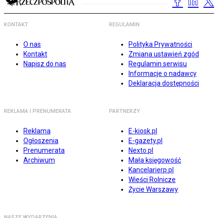
KONTAKT
REGULAMIN
O nas
Polityka Prywatności
Kontakt
Zmiana ustawień zgód
Napisz do nas
Regulamin serwisu
Informacje o nadawcy
Deklaracja dostępności
REKLAMA I PRENUMERATA
PARTNERZY
Reklama
E-kiosk.pl
Ogłoszenia
E-gazety.pl
Prenumerata
Nexto.pl
Archiwum
Mała księgowość
Kancelarierp.pl
Wieści Rolnicze
Życie Warszawy
NASZE WYDARZENIA