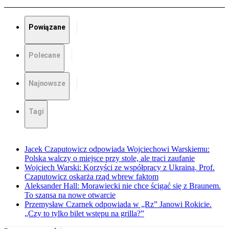
Powiązane
Polecane
Najnowsze
Tagi
Jacek Czaputowicz odpowiada Wojciechowi Warskiemu:
Polska walczy o miejsce przy stole, ale traci zaufanie
Wojciech Warski: Korzyści ze współpracy z Ukrainą. Prof.
Czaputowicz oskarża rząd wbrew faktom
Aleksander Hall: Morawiecki nie chce ścigać się z Braunem.
To szansa na nowe otwarcie
Przemysław Czarnek odpowiada w „Rz” Janowi Rokicie.
„Czy to tylko bilet wstępu na grilla?”