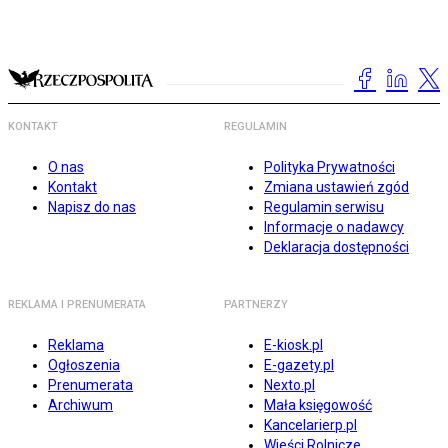
KONTAKT
REGULAMIN
O nas
Polityka Prywatności
Kontakt
Zmiana ustawień zgód
Napisz do nas
Regulamin serwisu
Informacje o nadawcy
Deklaracja dostępności
REKLAMA I PRENUMERATA
PARTNERZY
Reklama
E-kiosk.pl
Ogłoszenia
E-gazety.pl
Prenumerata
Nexto.pl
Archiwum
Mała księgowość
Kancelarierp.pl
Wieści Rolnicze