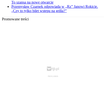
To szansa na nowe otwarcie
Przemysław Czarnek odpowiada w „Rz” Janowi Rokicie.
„Czy to tylko bilet wstępu na grilla?”
Promowane treści