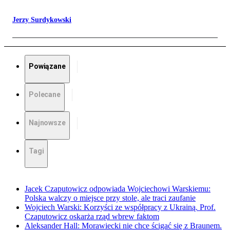
Jerzy Surdykowski
Powiązane
Polecane
Najnowsze
Tagi
Jacek Czaputowicz odpowiada Wojciechowi Warskiemu:
Polska walczy o miejsce przy stole, ale traci zaufanie
Wojciech Warski: Korzyści ze współpracy z Ukrainą. Prof.
Czaputowicz oskarża rząd wbrew faktom
Aleksander Hall: Morawiecki nie chce ścigać się z Braunem.