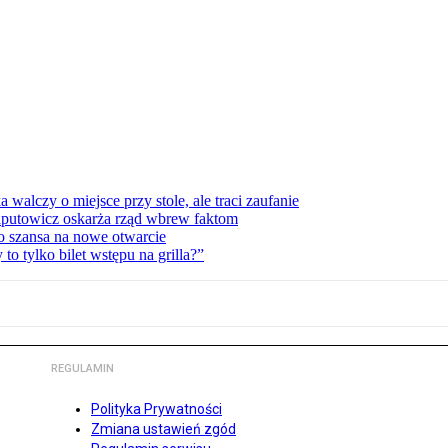
lczy o miejsce przy stole, ale traci zaufanie
zaputowicz oskarża rząd wbrew faktom
o szansa na nowe otwarcie
 tylko bilet wstępu na grilla?”
REGULAMIN
Polityka Prywatności
Zmiana ustawień zgód