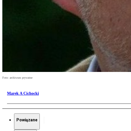
Foto: archiwum prywatne
Marek A Cichocki
Powiązane