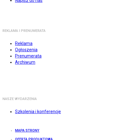
Napisz do nas
REKLAMA I PRENUMERATA
Reklama
Ogłoszenia
Prenumerata
Archiwum
NASZE WYDARZENIA
Szkolenia i konferencje
MAPA STRONY
OFERTA PRODUKTOWA