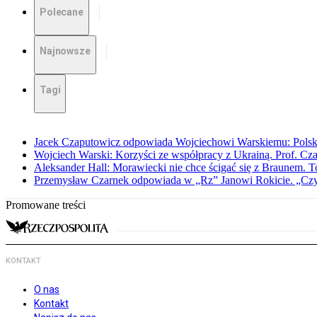
Polecane
Najnowsze
Tagi
Jacek Czaputowicz odpowiada Wojciechowi Warskiemu: Polska wa
Wojciech Warski: Korzyści ze współpracy z Ukrainą. Prof. C
Aleksander Hall: Morawiecki nie chce ścigać się z Braunem. T
Przemysław Czarnek odpowiada w „Rz” Janowi Rokicie. „Czy to
Promowane treści
KONTAKT
O nas
Kontakt