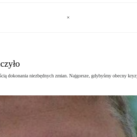
ńczyło
nością dokonania niezbędnych zmian. Najgorsze, gdybyśmy obecny kryzy