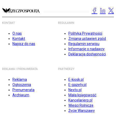
KONTAKT
REGULAMIN
O nas
Polityka Prywatności
Kontakt
Zmiana ustawień zgód
Napisz do nas
Regulamin serwisu
Informacje o nadawcy
Deklaracja dostępności
REKLAMA I PRENUMERATA
PARTNERZY
Reklama
E-kiosk.pl
Ogłoszenia
E-gazety.pl
Prenumerata
Nexto.pl
Archiwum
Mała księgowość
Kancelarierp.pl
Wieści Rolnicze
Życie Warszawy