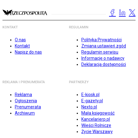
KONTAKT
REGULAMIN
O nas
Polityka Prywatności
Kontakt
Zmiana ustawień zgód
Napisz do nas
Regulamin serwisu
Informacje o nadawcy
Deklaracja dostępności
REKLAMA I PRENUMERATA
PARTNERZY
Reklama
E-kiosk.pl
Ogłoszenia
E-gazety.pl
Prenumerata
Nexto.pl
Archiwum
Mała księgowość
Kancelarierp.pl
Wieści Rolnicze
Życie Warszawy