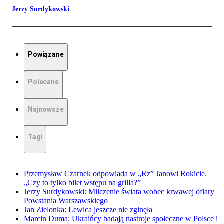
Jerzy Surdykowski
Powiązane
Polecane
Najnowsze
Tagi
Przemysław Czarnek odpowiada w „Rz” Janowi Rokicie.
„Czy to tylko bilet wstępu na grilla?”
Jerzy Surdykowski: Milczenie świata wobec krwawej ofiary
Powstania Warszawskiego
Jan Zielonka: Lewica jeszcze nie zginęła
Marcin Duma: Ukraińcy badają nastroje społeczne w Polsce i