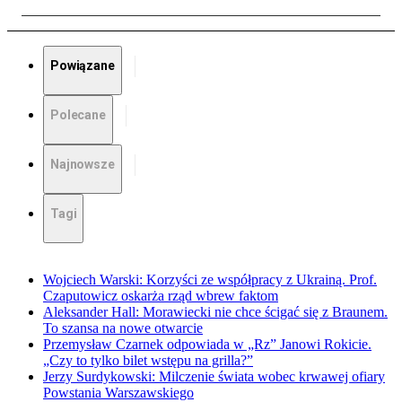
Powiązane
Polecane
Najnowsze
Tagi
Wojciech Warski: Korzyści ze współpracy z Ukrainą. Prof.
Czaputowicz oskarża rząd wbrew faktom
Aleksander Hall: Morawiecki nie chce ścigać się z Braunem.
To szansa na nowe otwarcie
Przemysław Czarnek odpowiada w „Rz” Janowi Rokicie.
„Czy to tylko bilet wstępu na grilla?”
Jerzy Surdykowski: Milczenie świata wobec krwawej ofiary
Powstania Warszawskiego