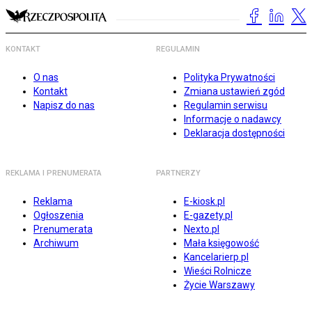
KONTAKT
REGULAMIN
O nas
Polityka Prywatności
Kontakt
Zmiana ustawień zgód
Napisz do nas
Regulamin serwisu
Informacje o nadawcy
Deklaracja dostępności
REKLAMA I PRENUMERATA
PARTNERZY
Reklama
E-kiosk.pl
Ogłoszenia
E-gazety.pl
Prenumerata
Nexto.pl
Archiwum
Mała księgowość
Kancelarierp.pl
Wieści Rolnicze
Życie Warszawy