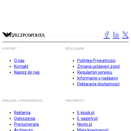
KONTAKT
REGULAMIN
O nas
Polityka Prywatności
Kontakt
Zmiana ustawień zgód
Napisz do nas
Regulamin serwisu
Informacje o nadawcy
Deklaracja dostępności
REKLAMA I PRENUMERATA
PARTNERZY
Reklama
E-kiosk.pl
Ogłoszenia
E-gazety.pl
Prenumerata
Nexto.pl
Archiwum
Mała księgowość