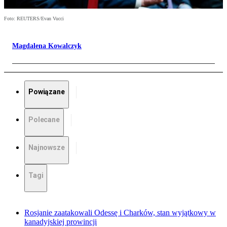
Foto: REUTERS/Evan Vucci
Magdalena Kowalczyk
Powiązane
Polecane
Najnowsze
Tagi
Rosjanie zaatakowali Odessę i Charków, stan wyjątkowy w
kanadyjskiej prowincji