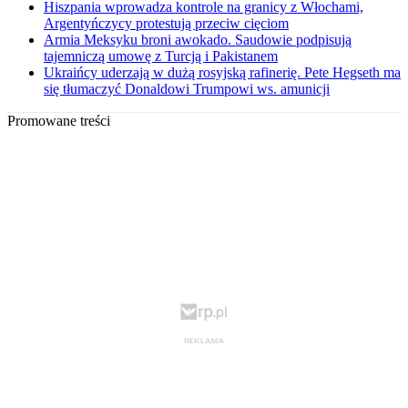
Hiszpania wprowadza kontrole na granicy z Włochami,
Argentyńczycy protestują przeciw cięciom
Armia Meksyku broni awokado. Saudowie podpisują
tajemniczą umowę z Turcją i Pakistanem
Ukraińcy uderzają w dużą rosyjską rafinerię. Pete Hegseth ma
się tłumaczyć Donaldowi Trumpowi ws. amunicji
Promowane treści