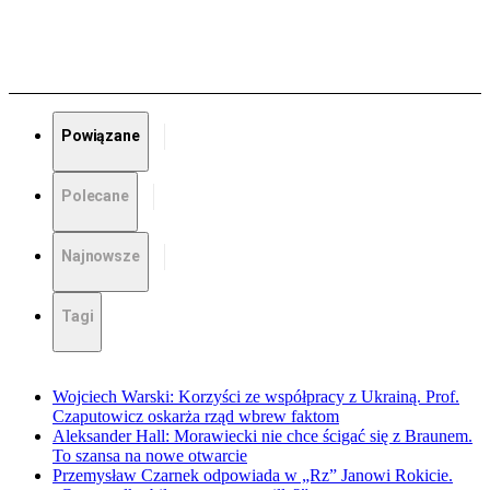
Powiązane
Polecane
Najnowsze
Tagi
Wojciech Warski: Korzyści ze współpracy z Ukrainą. Prof.
Czaputowicz oskarża rząd wbrew faktom
Aleksander Hall: Morawiecki nie chce ścigać się z Braunem.
To szansa na nowe otwarcie
Przemysław Czarnek odpowiada w „Rz” Janowi Rokicie.