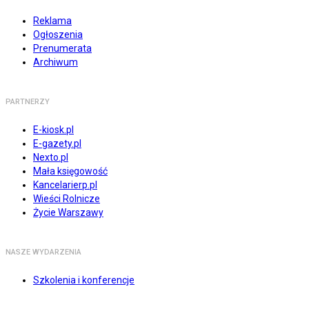
Reklama
Ogłoszenia
Prenumerata
Archiwum
PARTNERZY
E-kiosk.pl
E-gazety.pl
Nexto.pl
Mała księgowość
Kancelarierp.pl
Wieści Rolnicze
Życie Warszawy
NASZE WYDARZENIA
Szkolenia i konferencje