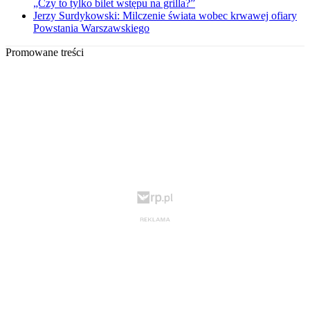
„Czy to tylko bilet wstępu na grilla?”
Jerzy Surdykowski: Milczenie świata wobec krwawej ofiary
Powstania Warszawskiego
Promowane treści