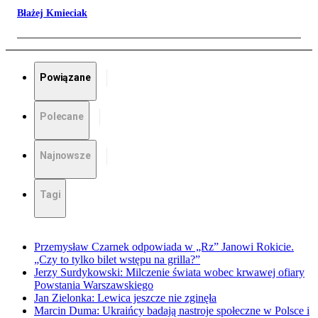
Błażej Kmieciak
Powiązane
Polecane
Najnowsze
Tagi
Przemysław Czarnek odpowiada w „Rz” Janowi Rokicie.
„Czy to tylko bilet wstępu na grilla?”
Jerzy Surdykowski: Milczenie świata wobec krwawej ofiary
Powstania Warszawskiego
Jan Zielonka: Lewica jeszcze nie zginęła
Marcin Duma: Ukraińcy badają nastroje społeczne w Polsce i