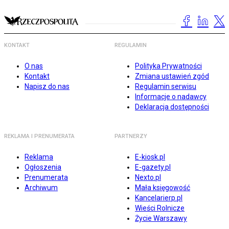
KONTAKT
REGULAMIN
O nas
Polityka Prywatności
Kontakt
Zmiana ustawień zgód
Napisz do nas
Regulamin serwisu
Informacje o nadawcy
Deklaracja dostępności
REKLAMA I PRENUMERATA
PARTNERZY
Reklama
E-kiosk.pl
Ogłoszenia
E-gazety.pl
Prenumerata
Nexto.pl
Archiwum
Mała księgowość
Kancelarierp.pl
Wieści Rolnicze
Życie Warszawy