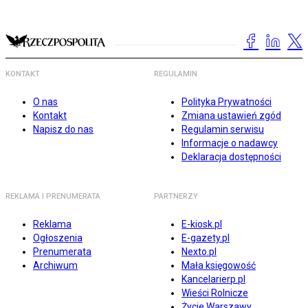
KONTAKT
REGULAMIN
O nas
Polityka Prywatności
Kontakt
Zmiana ustawień zgód
Napisz do nas
Regulamin serwisu
Informacje o nadawcy
Deklaracja dostępności
REKLAMA I PRENUMERATA
PARTNERZY
Reklama
E-kiosk.pl
Ogłoszenia
E-gazety.pl
Prenumerata
Nexto.pl
Archiwum
Mała księgowość
Kancelarierp.pl
Wieści Rolnicze
Życie Warszawy