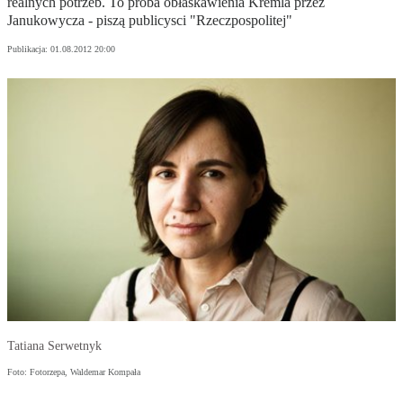
realnych potrzeb. To próba obłaskawienia Kremla przez
Janukowycza - piszą publicysci "Rzeczpospolitej"
Publikacja:
01.08.2012 20:00
Tatiana Serwetnyk
Foto: Fotorzepa, Waldemar Kompała