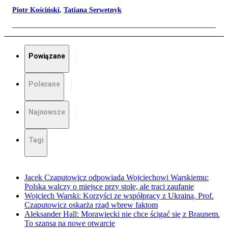
Piotr Kościński
,
Tatiana Serwetnyk
Powiązane
Polecane
Najnowsze
Tagi
Jacek Czaputowicz odpowiada Wojciechowi Warskiemu:
Polska walczy o miejsce przy stole, ale traci zaufanie
Wojciech Warski: Korzyści ze współpracy z Ukrainą. Prof.
Czaputowicz oskarża rząd wbrew faktom
Aleksander Hall: Morawiecki nie chce ścigać się z Braunem.
To szansa na nowe otwarcie