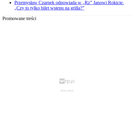
Przemysław Czarnek odpowiada w „Rz” Janowi Rokicie.
„Czy to tylko bilet wstępu na grilla?”
Promowane treści