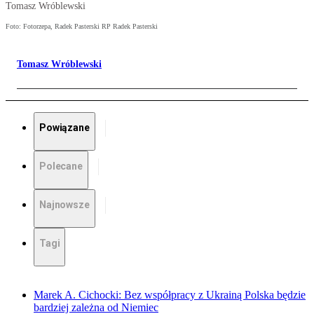
Tomasz Wróblewski
Foto: Fotorzepa, Radek Pasterski RP Radek Pasterski
Tomasz Wróblewski
Powiązane
Polecane
Najnowsze
Tagi
Marek A. Cichocki: Bez współpracy z Ukrainą Polska będzie
bardziej zależna od Niemiec