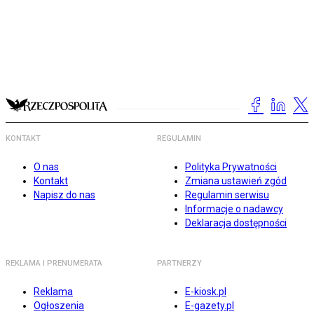
KONTAKT
REGULAMIN
O nas
Polityka Prywatności
Kontakt
Zmiana ustawień zgód
Napisz do nas
Regulamin serwisu
Informacje o nadawcy
Deklaracja dostępności
REKLAMA I PRENUMERATA
PARTNERZY
Reklama
E-kiosk.pl
Ogłoszenia
E-gazety.pl