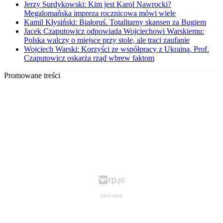
Jerzy Surdykowski: Kim jest Karol Nawrocki?
Megalomańska impreza rocznicowa mówi wiele
Kamil Kłysiński: Białoruś. Totalitarny skansen za Bugiem
Jacek Czaputowicz odpowiada Wojciechowi Warskiemu:
Polska walczy o miejsce przy stole, ale traci zaufanie
Wojciech Warski: Korzyści ze współpracy z Ukrainą. Prof.
Czaputowicz oskarża rząd wbrew faktom
Promowane treści