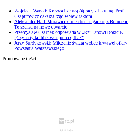
Wojciech Warski: Korzyści ze współpracy z Ukrainą. Prof.
Czaputowicz oskarża rząd wbrew faktom
Aleksander Hall: Morawiecki nie chce ścigać się z Braunem.
To szansa na nowe otwarcie
Przemysław Czarnek odpowiada w „Rz” Janowi Rokicie.
„Czy to tylko bilet wstępu na grilla?”
Jerzy Surdykowski: Milczenie świata wobec krwawej ofiary
Powstania Warszawskiego
Promowane treści