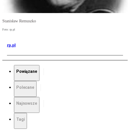
Stanisław Remuszko
Foto: rp.pl
rp.pl
Powiązane
Polecane
Najnowsze
Tagi