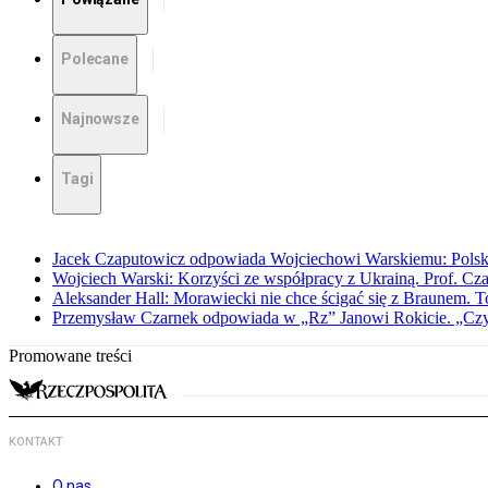
Polecane
Najnowsze
Tagi
Jacek Czaputowicz odpowiada Wojciechowi Warskiemu: Polska wa
Wojciech Warski: Korzyści ze współpracy z Ukrainą. Prof. C
Aleksander Hall: Morawiecki nie chce ścigać się z Braunem. T
Przemysław Czarnek odpowiada w „Rz” Janowi Rokicie. „Czy to
Promowane treści
KONTAKT
O nas