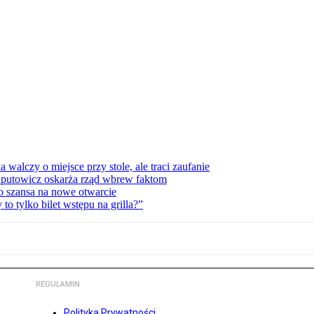
lczy o miejsce przy stole, ale traci zaufanie
zaputowicz oskarża rząd wbrew faktom
o szansa na nowe otwarcie
 tylko bilet wstępu na grilla?”
REGULAMIN
Polityka Prywatności