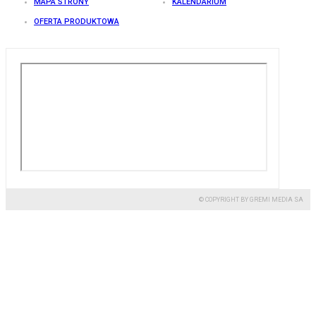
MAPA STRONY
KALENDARIUM
OFERTA PRODUKTOWA
© COPYRIGHT BY GREMI MEDIA SA