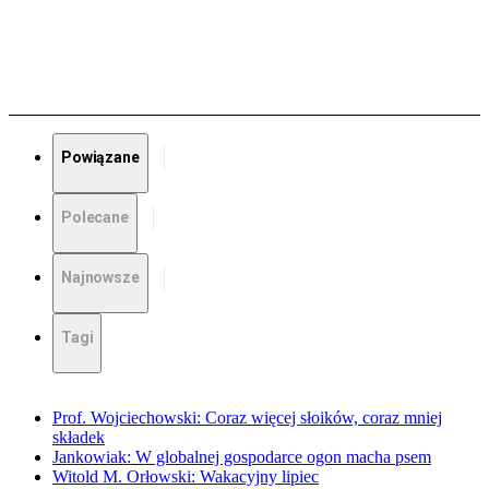
Powiązane
Polecane
Najnowsze
Tagi
Prof. Wojciechowski: Coraz więcej słoików, coraz mniej
składek
Jankowiak: W globalnej gospodarce ogon macha psem
Witold M. Orłowski: Wakacyjny lipiec