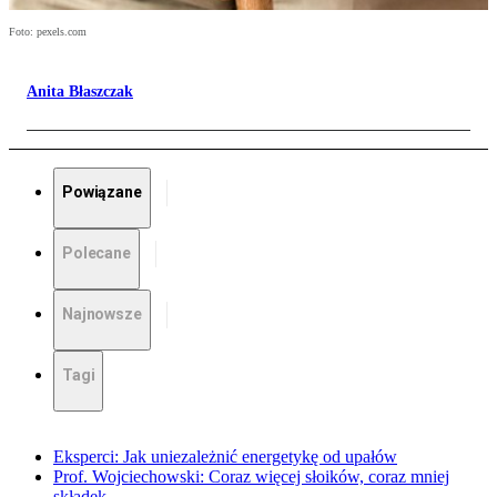
Foto: pexels.com
Anita Błaszczak
Powiązane
Polecane
Najnowsze
Tagi
Eksperci: Jak uniezależnić energetykę od upałów
Prof. Wojciechowski: Coraz więcej słoików, coraz mniej
składek