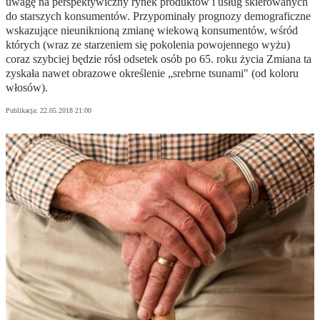
uwagę na perspektywiczny rynek produktów i usług skierowanych
do starszych konsumentów. Przypominały prognozy demograficzne
wskazujące nieuniknioną zmianę wiekową konsumentów, wśród
których (wraz ze starzeniem się pokolenia powojennego wyżu)
coraz szybciej będzie rósł odsetek osób po 65. roku życia Zmiana ta
zyskała nawet obrazowe określenie „srebrne tsunami" (od koloru
włosów).
Publikacja:
22.05.2018 21:00