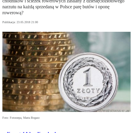
chodników i ścieżek rowerowych zasilany z dziesięciozłotowego
narzutu na każdą sprzedaną w Polsce parę butów i oponę
rowerową?
Publikacja:
23.05.2018 21:00
Foto: Fotorzepa, Marta Bogacz