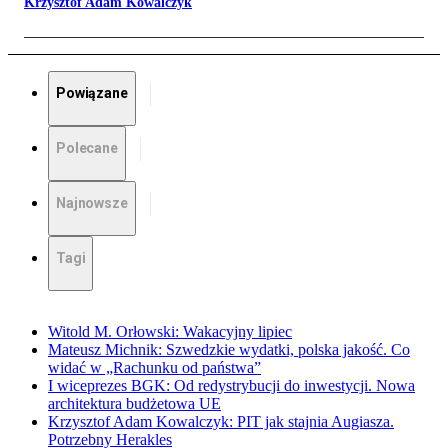
Krzysztof Adam Kowalczyk
Powiązane
Polecane
Najnowsze
Tagi
Witold M. Orłowski: Wakacyjny lipiec
Mateusz Michnik: Szwedzkie wydatki, polska jakość. Co
widać w „Rachunku od państwa”
I wiceprezes BGK: Od redystrybucji do inwestycji. Nowa
architektura budżetowa UE
Krzysztof Adam Kowalczyk: PIT jak stajnia Augiasza.
Potrzebny Herakles