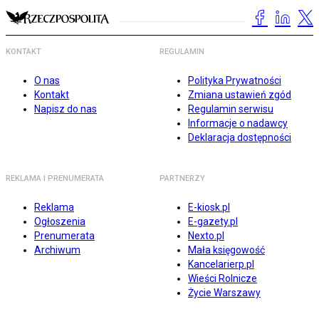
KONTAKT
REGULAMIN
O nas
Polityka Prywatności
Kontakt
Zmiana ustawień zgód
Napisz do nas
Regulamin serwisu
Informacje o nadawcy
Deklaracja dostępności
REKLAMA I PRENUMERATA
PARTNERZY
Reklama
E-kiosk.pl
Ogłoszenia
E-gazety.pl
Prenumerata
Nexto.pl
Archiwum
Mała księgowość
Kancelarierp.pl
Wieści Rolnicze
Życie Warszawy