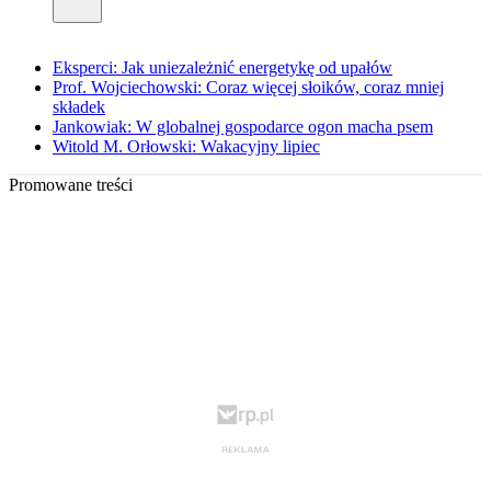
Eksperci: Jak uniezależnić energetykę od upałów
Prof. Wojciechowski: Coraz więcej słoików, coraz mniej
składek
Jankowiak: W globalnej gospodarce ogon macha psem
Witold M. Orłowski: Wakacyjny lipiec
Promowane treści