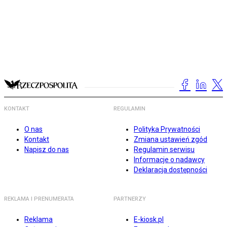
KONTAKT
REGULAMIN
O nas
Polityka Prywatności
Kontakt
Zmiana ustawień zgód
Napisz do nas
Regulamin serwisu
Informacje o nadawcy
Deklaracja dostępności
REKLAMA I PRENUMERATA
PARTNERZY
Reklama
E-kiosk.pl