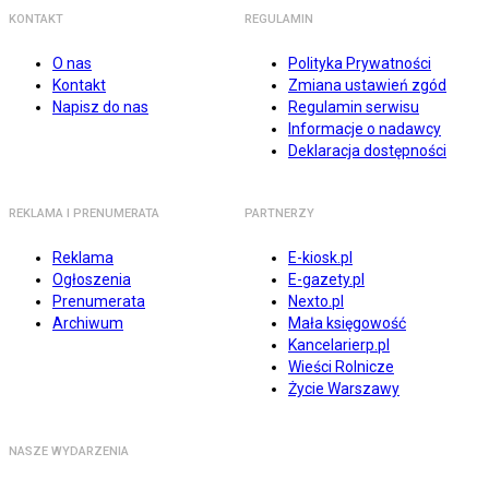
KONTAKT
REGULAMIN
O nas
Polityka Prywatności
Kontakt
Zmiana ustawień zgód
Napisz do nas
Regulamin serwisu
Informacje o nadawcy
Deklaracja dostępności
REKLAMA I PRENUMERATA
PARTNERZY
Reklama
E-kiosk.pl
Ogłoszenia
E-gazety.pl
Prenumerata
Nexto.pl
Archiwum
Mała księgowość
Kancelarierp.pl
Wieści Rolnicze
Życie Warszawy
NASZE WYDARZENIA