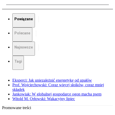
Powiązane
Polecane
Najnowsze
Tagi
Eksperci: Jak uniezależnić energetykę od upałów
Prof. Wojciechowski: Coraz więcej słoików, coraz mniej
składek
Jankowiak: W globalnej gospodarce ogon macha psem
Witold M. Orłowski: Wakacyjny lipiec
Promowane treści