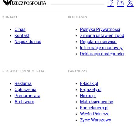
KONTAKT
REGULAMIN
O nas
Polityka Prywatności
Kontakt
Zmiana ustawień zgód
Napisz do nas
Regulamin serwisu
Informacje o nadawcy
Deklaracja dostępności
REKLAMA I PRENUMERATA
PARTNERZY
Reklama
E-kiosk.pl
Ogłoszenia
E-gazety.pl
Prenumerata
Nexto.pl
Archiwum
Mała księgowość
Kancelarierp.pl
Wieści Rolnicze
Życie Warszawy