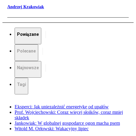
Andrzej Krakowiak
Powiązane
Polecane
Najnowsze
Tagi
Eksperci: Jak uniezależnić energetykę od upałów
Prof. Wojciechowski: Coraz więcej słoików, coraz mniej
składek
Jankowiak: W globalnej gospodarce ogon macha psem
Witold M. Orłowski: Wakacyjny lipiec