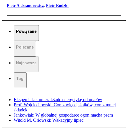
Piotr Aleksandrowicz
,
Piotr Rudzki
Powiązane
Polecane
Najnowsze
Tagi
Eksperci: Jak uniezależnić energetykę od upałów
Prof. Wojciechowski: Coraz więcej słoików, coraz mniej
składek
Jankowiak: W globalnej gospodarce ogon macha psem
Witold M. Orłowski: Wakacyjny lipiec