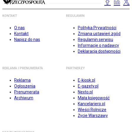
KONTAKT
REGULAMIN
O nas
Polityka Prywatności
Kontakt
Zmiana ustawień zgód
Napisz do nas
Regulamin serwisu
Informacje o nadawcy
Deklaracja dostępności
REKLAMA I PRENUMERATA
PARTNERZY
Reklama
E-kiosk.pl
Ogłoszenia
E-gazety.pl
Prenumerata
Nexto.pl
Archiwum
Mała księgowość
Kancelarierp.pl
Wieści Rolnicze
Życie Warszawy