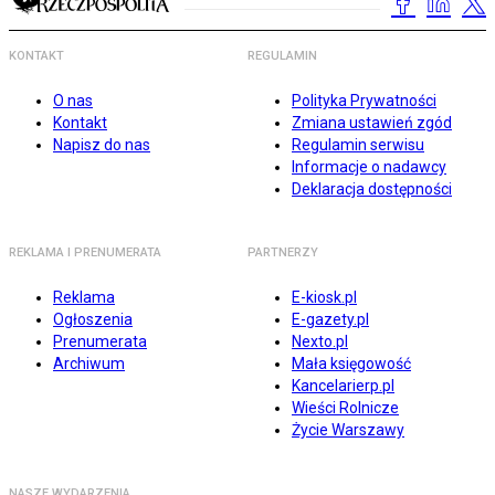
KONTAKT
REGULAMIN
O nas
Polityka Prywatności
Kontakt
Zmiana ustawień zgód
Napisz do nas
Regulamin serwisu
Informacje o nadawcy
Deklaracja dostępności
REKLAMA I PRENUMERATA
PARTNERZY
Reklama
E-kiosk.pl
Ogłoszenia
E-gazety.pl
Prenumerata
Nexto.pl
Archiwum
Mała księgowość
Kancelarierp.pl
Wieści Rolnicze
Życie Warszawy
NASZE WYDARZENIA