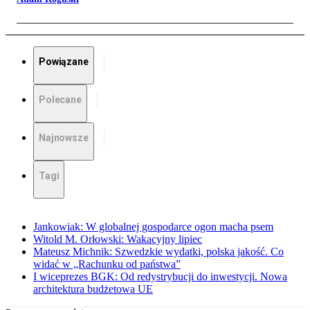
Powiązane
Polecane
Najnowsze
Tagi
Jankowiak: W globalnej gospodarce ogon macha psem
Witold M. Orłowski: Wakacyjny lipiec
Mateusz Michnik: Szwedzkie wydatki, polska jakość. Co
widać w „Rachunku od państwa”
I wiceprezes BGK: Od redystrybucji do inwestycji. Nowa
architektura budżetowa UE