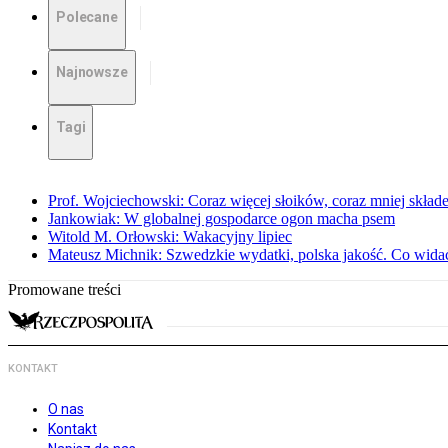
Polecane
Najnowsze
Tagi
Prof. Wojciechowski: Coraz więcej słoików, coraz mniej skład
Jankowiak: W globalnej gospodarce ogon macha psem
Witold M. Orłowski: Wakacyjny lipiec
Mateusz Michnik: Szwedzkie wydatki, polska jakość. Co wid
Promowane treści
KONTAKT
O nas
Kontakt