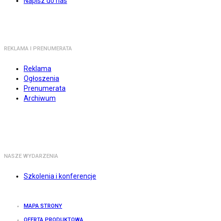
Napisz do nas
REKLAMA I PRENUMERATA
Reklama
Ogłoszenia
Prenumerata
Archiwum
NASZE WYDARZENIA
Szkolenia i konferencje
MAPA STRONY
OFERTA PRODUKTOWA