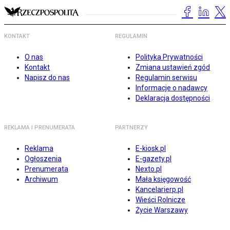
KONTAKT
REGULAMIN
O nas
Polityka Prywatności
Kontakt
Zmiana ustawień zgód
Napisz do nas
Regulamin serwisu
Informacje o nadawcy
Deklaracja dostępności
REKLAMA I PRENUMERATA
PARTNERZY
Reklama
E-kiosk.pl
Ogłoszenia
E-gazety.pl
Prenumerata
Nexto.pl
Archiwum
Mała księgowość
Kancelarierp.pl
Wieści Rolnicze
Życie Warszawy