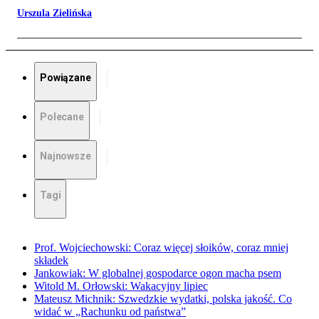
Urszula Zielińska
Powiązane
Polecane
Najnowsze
Tagi
Prof. Wojciechowski: Coraz więcej słoików, coraz mniej
składek
Jankowiak: W globalnej gospodarce ogon macha psem
Witold M. Orłowski: Wakacyjny lipiec
Mateusz Michnik: Szwedzkie wydatki, polska jakość. Co
widać w „Rachunku od państwa”