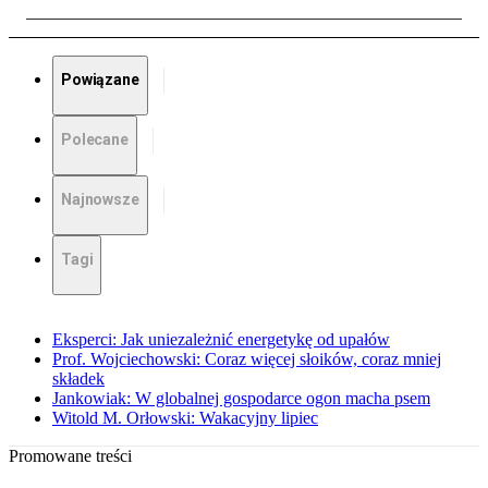
Powiązane
Polecane
Najnowsze
Tagi
Eksperci: Jak uniezależnić energetykę od upałów
Prof. Wojciechowski: Coraz więcej słoików, coraz mniej
składek
Jankowiak: W globalnej gospodarce ogon macha psem
Witold M. Orłowski: Wakacyjny lipiec
Promowane treści