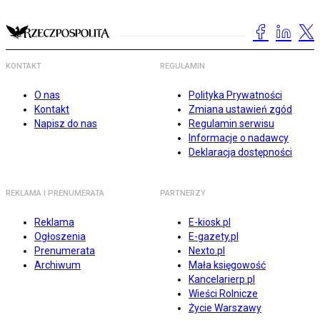
KONTAKT
REGULAMIN
O nas
Polityka Prywatności
Kontakt
Zmiana ustawień zgód
Napisz do nas
Regulamin serwisu
Informacje o nadawcy
Deklaracja dostępności
REKLAMA I PRENUMERATA
PARTNERZY
Reklama
E-kiosk.pl
Ogłoszenia
E-gazety.pl
Prenumerata
Nexto.pl
Archiwum
Mała księgowość
Kancelarierp.pl
Wieści Rolnicze
Życie Warszawy