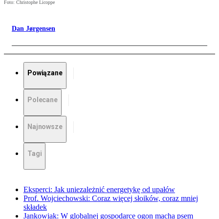
Foto: Christophe Licoppe
Dan Jørgensen
Powiązane
Polecane
Najnowsze
Tagi
Eksperci: Jak uniezależnić energetykę od upałów
Prof. Wojciechowski: Coraz więcej słoików, coraz mniej
składek
Jankowiak: W globalnej gospodarce ogon macha psem