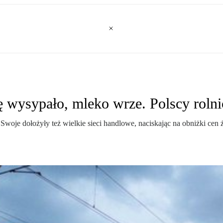
ę wysypało, mleko wrze. Polscy rolni
oje dołożyły też wielkie sieci handlowe, naciskając na obniżki cen ży