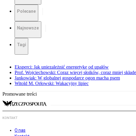
Polecane
Najnowsze
Tagi
Eksperci: Jak uniezależnić energetykę od upałów
Prof. Wojciechowski: Coraz więcej słoików, coraz mniej skład
Jankowiak: W globalnej gospodarce ogon macha psem
Witold M. Orłowski: Wakacyjny lipiec
Promowane treści
KONTAKT
O nas