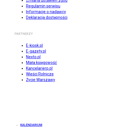
Zmiana ustawień zgód
Regulamin serwisu
Informacje o nadawcy
Deklaracja dostępności
PARTNERZY
E-kiosk.pl
E-gazety.pl
Nexto.pl
Mała księgowość
Kancelarierp.pl
Wieści Rolnicze
Życie Warszawy
KALENDARIUM