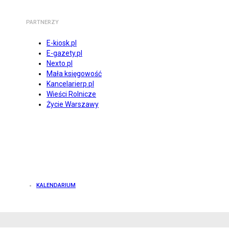
PARTNERZY
E-kiosk.pl
E-gazety.pl
Nexto.pl
Mała księgowość
Kancelarierp.pl
Wieści Rolnicze
Życie Warszawy
KALENDARIUM