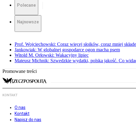
Polecane
Najnowsze
Prof. Wojciechowski: Coraz więcej słoików, coraz mniej skład
Jankowiak: W globalnej gospodarce ogon macha psem
Witold M. Orłowski: Wakacyjny lipiec
Mateusz Michnik: Szwedzkie wydatki, polska jakość. Co wid
Promowane treści
KONTAKT
O nas
Kontakt
Napisz do nas